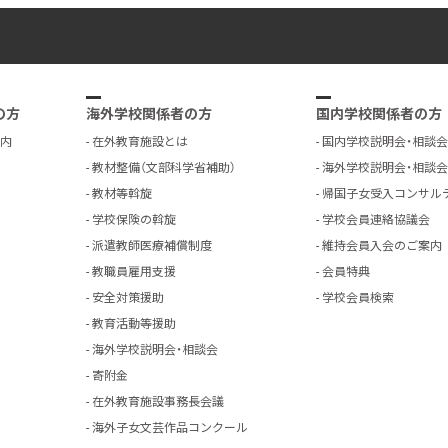
の方
海外学校関係者の方
国内学校関係者の方
内
在外教育施設とは
国内学校説明会・相談会
教材整備（文部科学省補助）
海外学校説明会・相談会
教材等斡旋
帰国子女受入コンサル
学校保険の斡旋
学校会員連絡協議会
派遣教師医療補償制度
維持会員入会のご案内
教職員雇用支援
会員特典
安全対策援助
学校会員検索
教育活動等援助
海外学校説明会・相談会
寄附金
在外教育施設事務長会議
海外子女文芸作品コンクール