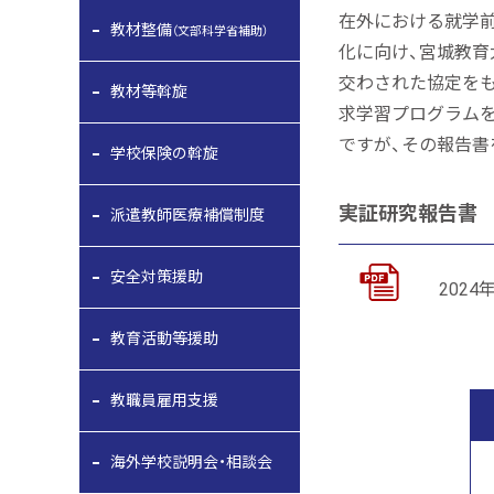
在外における就学
教材整備
（文部科学省補助）
化に向け、宮城教育
交わされた協定を
教材等斡旋
求学習プログラム
ですが、その報告書
学校保険の斡旋
実証研究報告書
派遣教師医療補償制度
安全対策援助
2024年
教育活動等援助
教職員雇用支援
海外学校説明会・相談会