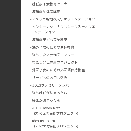
赴任前子女教育セミナー
渡航前配偶者講座
アメリカ現地校入学オリエンテーション
インターナショナルスクール入学オリエ
ンテーション
渡航前子ども英語教室
海外子女のための通信教育
海外子女文芸作品コンクール
わたし発世界着プロジェクト
帰国子女のための外国語保持教室
サービスのお申し込み
JOESファミリーメンバー
海外赴任が決まったら
帰国が決まったら
JOES Davos Next
(未来世代協創プロジェクト)
Identity Forum
(未来世代協創プロジェクト)