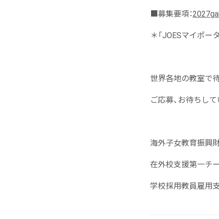
■募集要項：
2027ga
＊「JOESマイポ
世界各地の教室で待
ご応募、お待ちして
海外子女教育振興財団
在外校支援第一チ
学校採用教員雇用