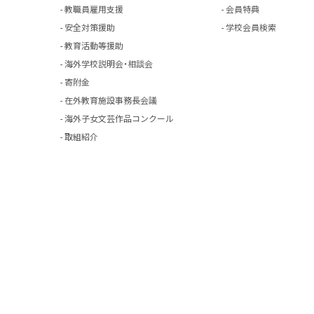
教職員雇用支援
会員特典
安全対策援助
学校会員検索
教育活動等援助
海外学校説明会・相談会
寄附金
在外教育施設事務長会議
海外子女文芸作品コンクール
取組紹介