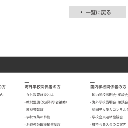
一覧に戻る
の方
海外学校関係者の方
国内学校関係者の方
内
在外教育施設とは
国内学校説明会・相談会
教材整備（文部科学省補助）
海外学校説明会・相談会
教材等斡旋
帰国子女受入コンサル
学校保険の斡旋
学校会員連絡協議会
派遣教師医療補償制度
維持会員入会のご案内