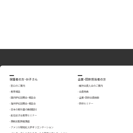
保護者の方・お子さん
企業・団体担当者の方
窓口のご案内
維持会員入会のご案内
教育相談
会員特典
国内学校説明会・相談会
企業・団体会員検索
海外学校説明会・相談会
研修セミナー
日本の教科書の無償配付
赴任前子女教育セミナー
渡航前配偶者講座
アメリカ現地校入学オリエンテーション