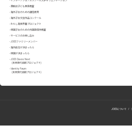
インターナショナルスクール入学オリエンテーション
渡航前子ども英語教室
海外子女のための通信教育
海外子女文芸作品コンクール
わたし発世界着プロジェクト
帰国子女のための外国語保持教室
サービスのお申し込み
JOESファミリーメンバー
海外赴任が決まったら
帰国が決まったら
JOES Davos Next
(未来世代協創プロジェクト)
Identity Forum
(未来世代協創プロジェクト)
JOESについて