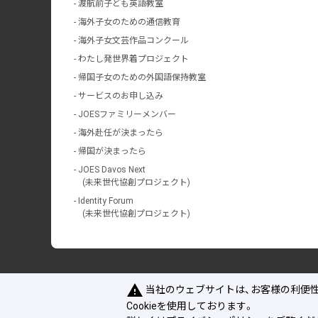
渡航前子ども英語教室
海外子女のための通信教育
海外子女文芸作品コンクール
わたし発世界着プロジェクト
帰国子女のための外国語保持教室
サービスのお申し込み
JOESファミリーメンバー
海外赴任が決まったら
帰国が決まったら
JOES Davos Next
(未来世代協創プロジェクト)
Identity Forum
(未来世代協創プロジェクト)
warning
当社のウェブサイトは、お客様の利便性
Cookieを使用しております。
JOESについて