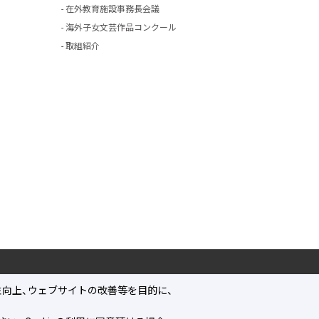
在外教育施設事務長会議
海外子女文芸作品コンクール
取組紹介
向上、ウェブサイトの改善等を目的に、
アクセス
使用条件
アクセシビリティ
プライバシーポリシー
リンクペー