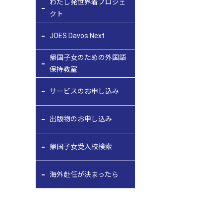
わたし発世界着プロジェ
クト
JOES Davos Next
帰国子女のための外国語
保持教室
サービスのお申し込み
出版物のお申し込み
帰国子女受入校検索
海外赴任が決まったら