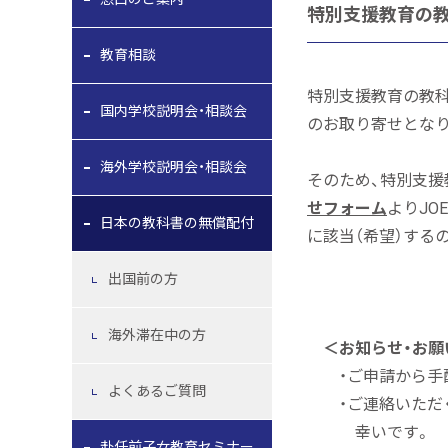
特別支援教育の
教育相談
特別支援教育の教科
国内学校説明会・相談会
のお取り寄せとなり
海外学校説明会・相談会
そのため、特別支援
せフォーム
よりJO
日本の教科書の無償配付
に該当（希望）する
出国前の方
海外滞在中の方
＜お知らせ・お願
・ご申請から手配
よくあるご質問
・ご連絡いただく
幸いです。
赴任前子女教育セミナー