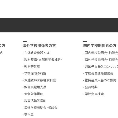
の方
海外学校関係者の方
国内学校関係者の方
内
在外教育施設とは
国内学校説明会・相談会
教材整備（文部科学省補助）
海外学校説明会・相談会
教材等斡旋
帰国子女受入コンサル
学校保険の斡旋
学校会員連絡協議会
派遣教師医療補償制度
維持会員入会のご案内
教職員雇用支援
会員特典
安全対策援助
学校会員検索
教育活動等援助
海外学校説明会・相談会
寄附金