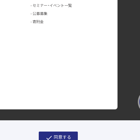
セミナー・イベント一覧
公募募集
寄附金
ジ
お問い合わせ
check
同意する