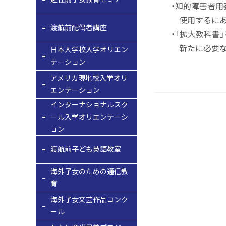
・知的障害者用教
使用するにあたっ
渡航前配偶者講座
・「拡大教科書」
新たに必要な場合
日本人学校入学オリエン
テーション
アメリカ現地校入学オリ
エンテーション
インターナショナルスク
ール入学オリエンテーシ
ョン
渡航前子ども英語教室
海外子女のための通信教
育
海外子女文芸作品コンク
ール