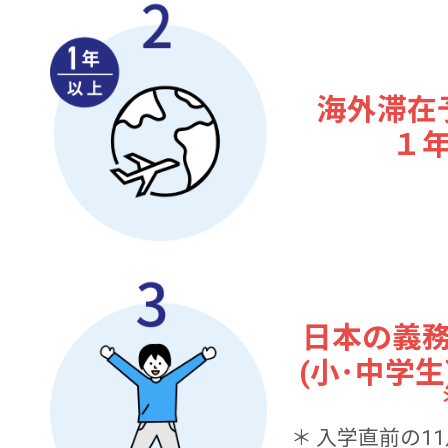
海外滞在
１
日本の義
(小･中学
＊
入学直前の1