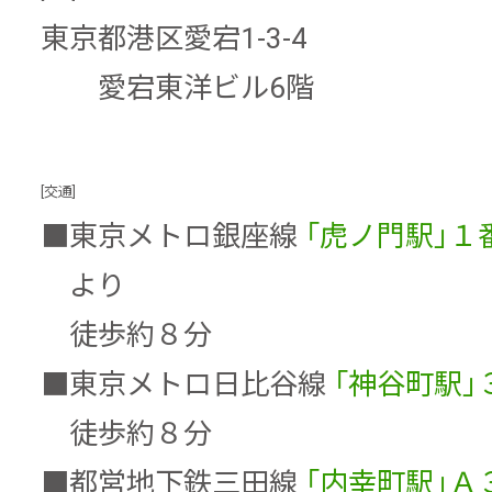
東京都港区愛宕1-3-4
愛宕東洋ビル6階
[交通]
■
東京メトロ銀座線
「虎ノ門駅」１
より
徒歩約８分
■
東京メトロ日比谷線
「神谷町駅」
徒歩約８分
■
都営地下鉄三田線
「内幸町駅」Ａ