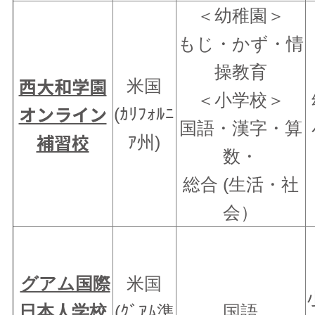
＜幼稚園＞
もじ・かず・情
操教育
西大和学園
米国
＜小学校＞
オンライン
(ｶﾘﾌｫﾙﾆ
国語・漢字・算
補習校
ｱ州)
数・
総合 (生活・社
会）
グアム国際
米国
日本人学校
(ｸﾞｱﾑ準
国語