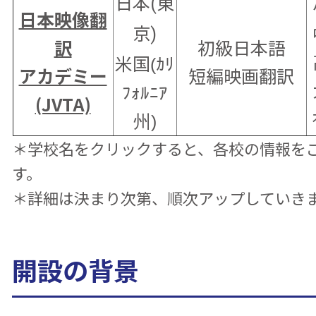
日本(東
日本映像翻
京)
訳
初級日本語
米国
(ｶﾘ
アカデミー
短編映画翻訳
ﾌｫﾙﾆｱ
(JVTA)
州)
＊学校名をクリックすると、各校の情報を
す。
＊詳細は決まり次第、順次アップしていき
開設の背景