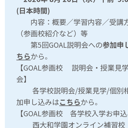
(日本時間)
内容：概要／学習内容／受講方
（参画校紹介など）等
第5回GOAL説明会への
参加申
ちら
から。
【GOAL参画校 説明会・授業見
会】
各学校説明会/授業見学/個別
加申し込みは
こちら
から。
【GOAL参画校 各学校入学お申
西大和学園オンライン補習校