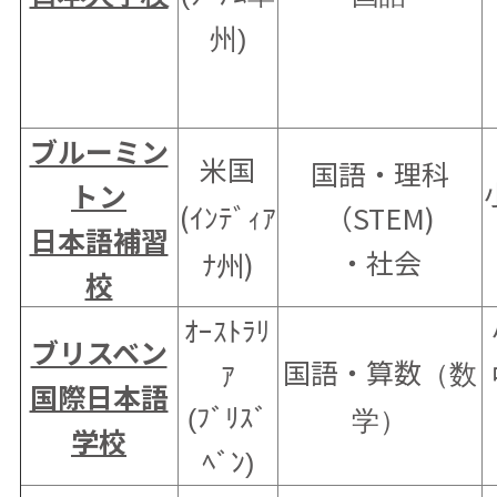
州)
ブルーミン
米国
国語・理科
トン
(ｲﾝﾃﾞｨｱ
（STEM)
日本語補習
・社会
ﾅ州)
校
ｵｰｽﾄﾗﾘ
ブリスベン
国語・算数
ｱ
（数
国際日本語
(ﾌﾞﾘｽﾞ
学）
学校
ﾍﾞﾝ)