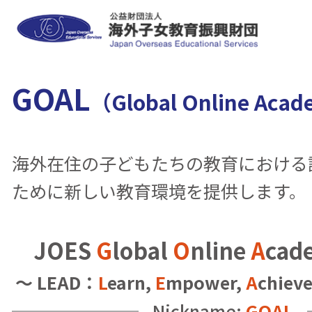
GOAL
（Global Online Aca
海外在住の子どもたちの教育における
ために新しい教育環境を提供します。
JOES
G
lobal
O
nline
A
cad
～ LEAD：
L
earn,
E
mpower,
A
chiev
Nickname:
GOAL